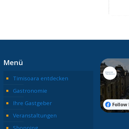
Menü
Timisoara entdecken
Gastronomie
Ihre Gastgeber
Follow
Veranstaltungen
Shopping