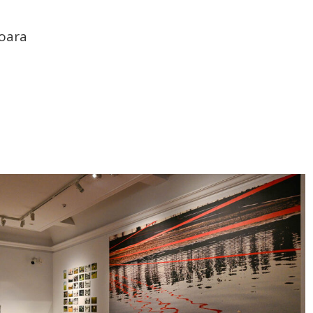
șoara