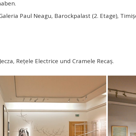
haben.
Galeria Paul Neagu, Barockpalast (2. Etage), Timi
 Jecza, Rețele Electrice und Cramele Recaș.