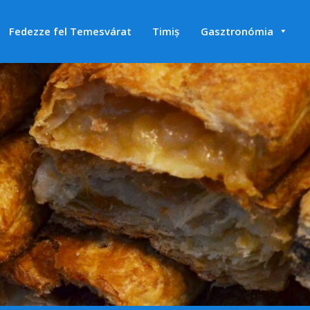
Fedezze fel Temesvárat
Timiș
Gasztronómia