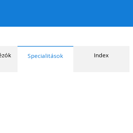
ézók
Index
Specialitások