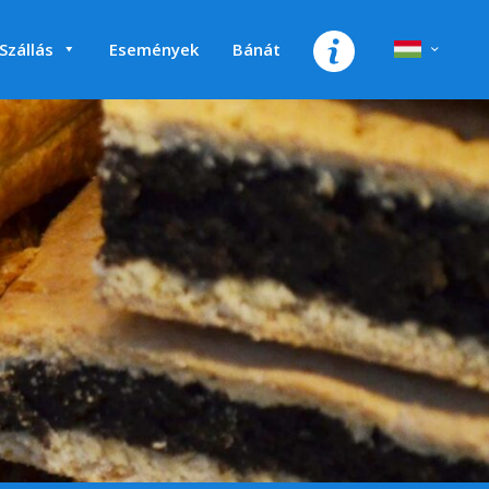
Szállás
Események
Bánát