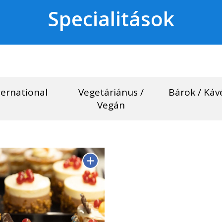
Specialitások
ternational
Vegetáriánus /
Bárok / Káv
Vegán