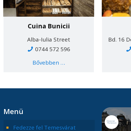
Cuina Bunicii
Alba-Iulia Street
Bd. 16 D
0744 572 596
Bővebben …
Menü
Fedezze fel Temesvárat