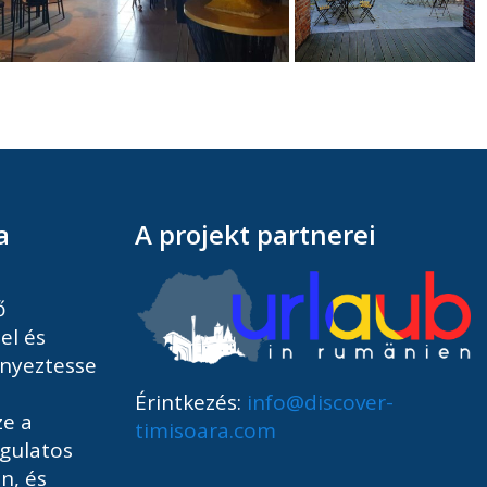
a
A projekt partnerei
ő
el és
Kényeztesse
Érintkezés:
info@discover-
ze a
timisoara.com
gulatos
n, és