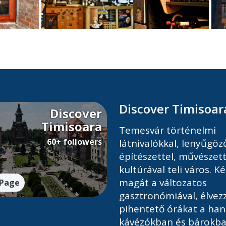
Discover Timisoar
Discover
Timisoara
Temesvár történelmi
60+ followers
látnivalókkal, lenyűgöz
építészettel, művészett
kultúrával teli város. 
magát a változatos
 Page
gasztronómiával, élvez
pihentető órákat a han
kávézókban és bárokba