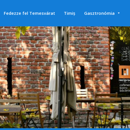
Fedezze fel Temesvárat
Timiș
Gasztronómia