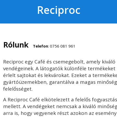
Reciproc
Rólunk
Telefon
: 0756 081 961
Reciproc egy Café és csemegebolt, amely kiváló
vendégeinek. A látogatók különféle termékeket 
érlelt sajtokat és lekvárokat. Ezeket a termékeket
gyártóüzemekben, garantálva a magas minőséget
felelősséget.
A Reciproc Café elkötelezett a felelős fogyasztá
mellett. A vendégeket nemcsak a kiváló minősé
arra is, hogy vegyenek részt azokon az esemén