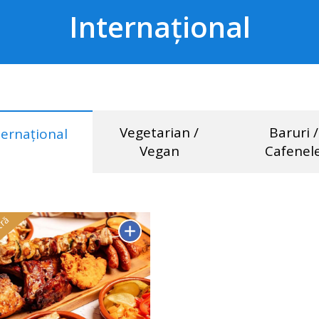
Internațional
Vegetarian /
Baruri /
ternațional
Vegan
Cafenel