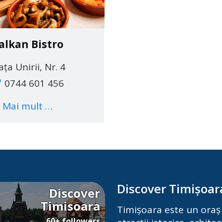
alkan Bistro
ața Unirii, Nr. 4
0744 601 456
Mai mult …
Discover Timișoar
Discover
Timisoara
Timișoara este un oraș 
60+ followers