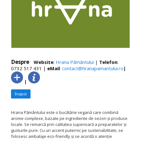
Despre
Website
:
Hrana Pământului
|
Telefon
:
0732 517 431
|
eMail
:
contact@hranapamantului.ro
|
|
înapoi
Hrana Pământului este o bucătărie vegană care combină
arome complexe, bazate pe ingrediente de sezon și produse
locale. Se remarcă prin calitatea superioară a preparatelor și
gusturile pure. Cu un accent puternic pe sustenabilitate, se
folosesc ambalaje eco-friendly și se acordă o atenție