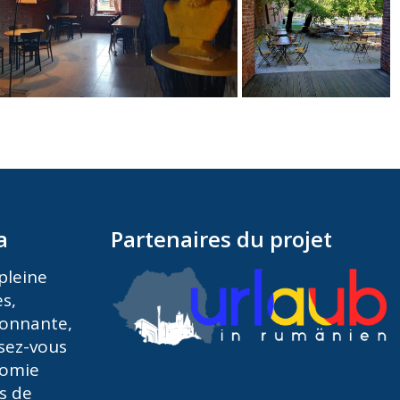
a
Partenaires du projet
pleine
es,
ionnante,
ssez-vous
nomie
es de