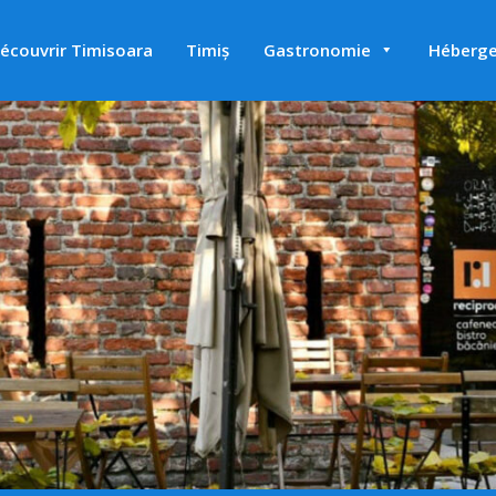
écouvrir Timisoara
Timiș
Gastronomie
Héberg